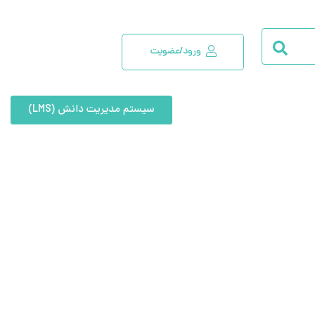
ورود/عضویت
سیستم مدیریت دانش (LMS)