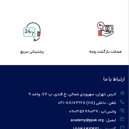
ضمانت بازگشت وجه
پشتیبانی سریع
ارتباط با ما
آدرس :تهران، سهروردی شمالی، خ قندی، پ 76، واحد 9
تلفن : داخلی (118) 88173128-021
واتس اپ : 09035699039
ایمیل : academy@ppak.org