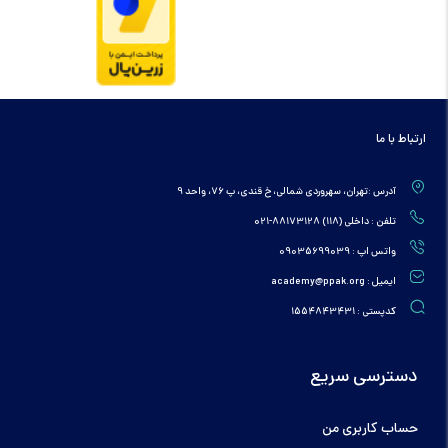
ارتباط با ما
آدرس :تهران، سهروردی شمالی، خ قندی، پ 76، واحد 9
تلفن : داخلی (118) 88173128-021
واتس اپ : 09035699039
ایمیل : academy@ppak.org
کدپستی : 1554843431
دسترسی سریع
حساب کاربری من