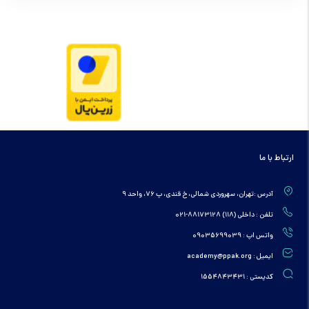
ارتباط با ما
آدرس :تهران، سهروردی شمالی، خ قندی، پ 76، واحد 9
تلفن : داخلی (118) 88173128-021
واتس اپ : 09035699039
ایمیل : academy@ppak.org
کدپستی : 1554843431