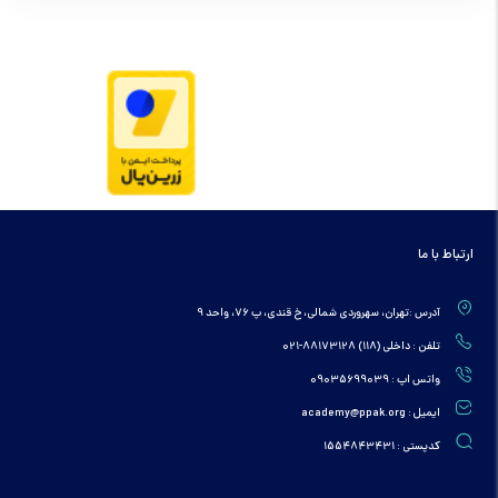
ارتباط با ما
آدرس :تهران، سهروردی شمالی، خ قندی، پ 76، واحد 9
تلفن : داخلی (118) 88173128-021
واتس اپ : 09035699039
ایمیل : academy@ppak.org
کدپستی : 1554843431