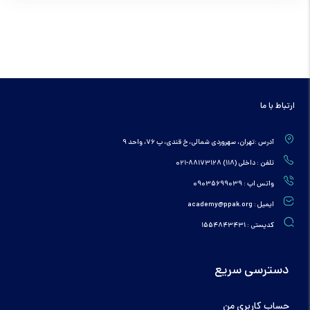
ارتباط با ما
آدرس :تهران، سهروردی شمالی، خ قندی، پ 76، واحد 9
تلفن : داخلی (118) 88173128-021
واتس اپ : 09035699039
ایمیل : academy@ppak.org
کدپستی : 1554843431
دسترسی سریع
حساب کاربری من