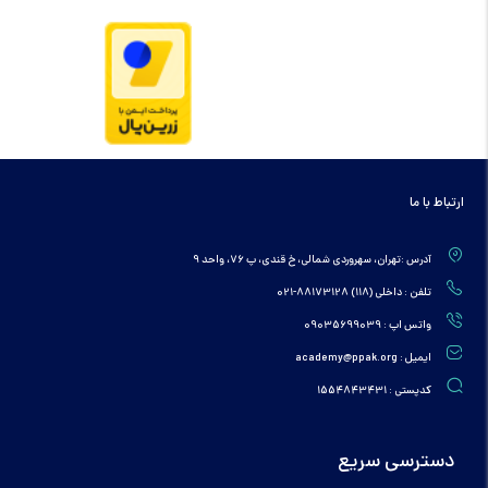
ارتباط با ما
آدرس :تهران، سهروردی شمالی، خ قندی، پ 76، واحد 9
تلفن : داخلی (118) 88173128-021
واتس اپ : 09035699039
ایمیل : academy@ppak.org
کدپستی : 1554843431
دسترسی سریع