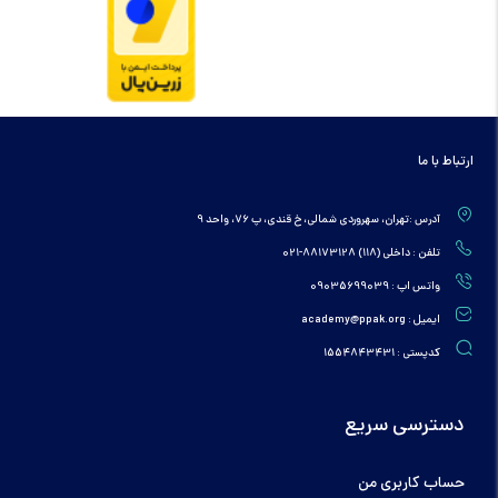
ارتباط با ما
آدرس :تهران، سهروردی شمالی، خ قندی، پ 76، واحد 9
تلفن : داخلی (118) 88173128-021
واتس اپ : 09035699039
ایمیل : academy@ppak.org
کدپستی : 1554843431
دسترسی سریع
حساب کاربری من