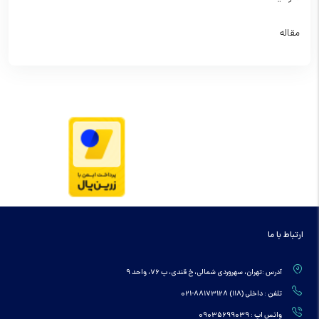
مقاله
ارتباط با ما
آدرس :تهران، سهروردی شمالی، خ قندی، پ 76، واحد 9
تلفن : داخلی (118) 88173128-021
واتس اپ : 09035699039