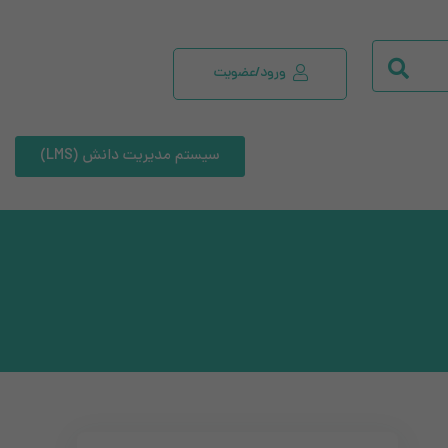
ورود/عضویت
سیستم مدیریت دانش (LMS)