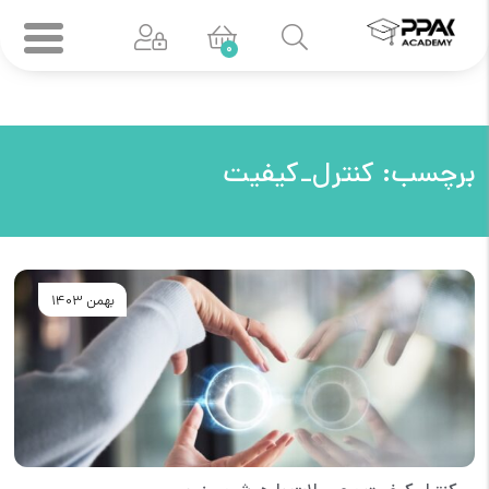
0
برچسب:
کنترل_کیفیت
بهمن 1403