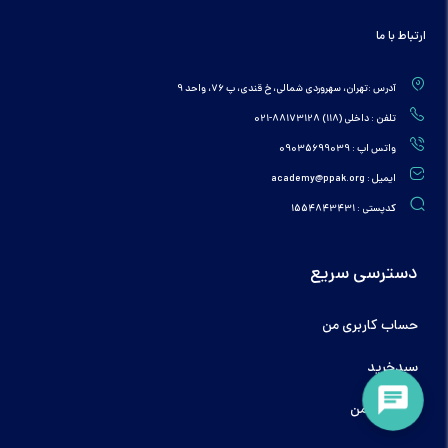
ارتباط با ما
آدرس :تهران، سهروردی شمالی، خ قندی، پ 76، واحد 9
تلفن : داخلی (118) 88173128-021
واتس اپ : 09035699039
ایمیل : academy@ppak.org
کدپستی : 1554843431
دسترسی سریع
حساب کاربری من
سبدخرید
دوره‌های من