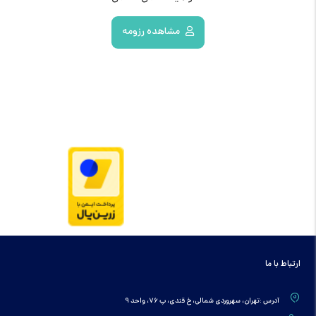
مشاهده رزومه
ارتباط با ما
آدرس :تهران، سهروردی شمالی، خ قندی، پ 76، واحد 9