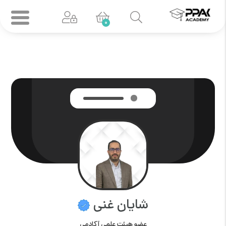
0
شایان غنی
عضو هیئت علمی آکادمی