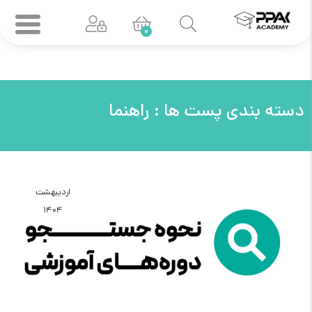
0
دسته بندی پست ها :
راهنما
اردیبهشت
1404