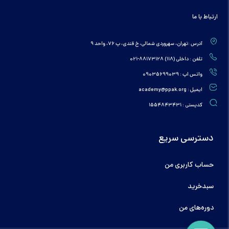
ارتباط با ما
آدرس :تهران، سهروردی شمالی، خ قندی، پ 76، واحد 9
تلفن : داخلی (118) 88173128-021
واتس اپ : 09035699039
ایمیل : academy@ppak.org
کدپستی : 1554843431
دسترسی سریع
حساب کاربری من
سبدخرید
دوره‌های من