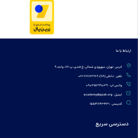
ارتباط با ما
آدرس :تهران، سهروردی شمالی، خ قندی، پ 76، واحد 9
تلفن : داخلی (118) 88173128-021
واتس اپ : 09035699039
ایمیل : academy@ppak.org
کدپستی : 1554843431
دسترسی سریع