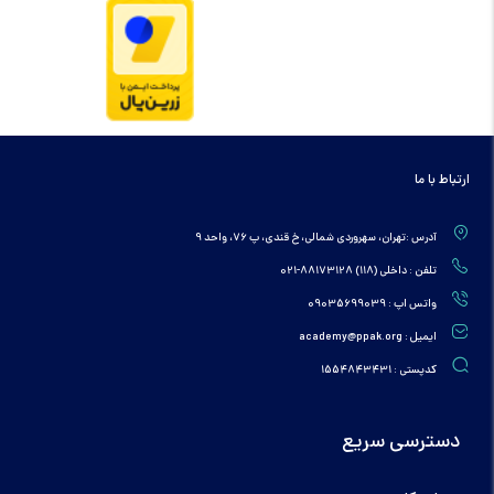
ارتباط با ما
آدرس :تهران، سهروردی شمالی، خ قندی، پ 76، واحد 9
تلفن : داخلی (118) 88173128-021
واتس اپ : 09035699039
ایمیل : academy@ppak.org
کدپستی : 1554843431
دسترسی سریع