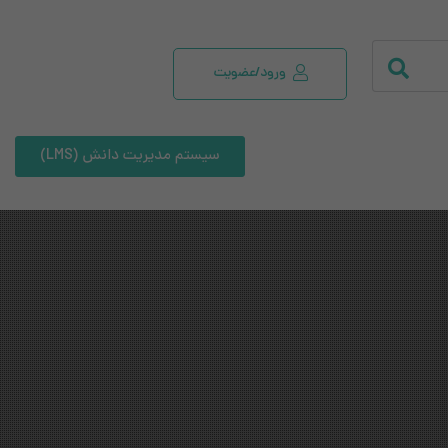
ورود/عضویت
سیستم مدیریت دانش (LMS)