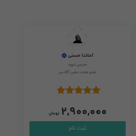
آماندا حسنی
مدرس دوره
عضو هیئت علمی آکادمی
نمره
4.67
۲,۹۰۰,۰۰۰
از 5
تومان
ثبت نام