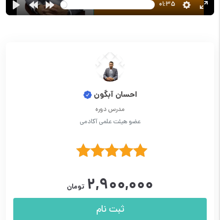
01:35
احسان آبگون
مدرس دوره
عضو هیئت علمی آکادمی
نمره
5.00
۲,۹۰۰,۰۰۰
از 5
تومان
ثبت نام