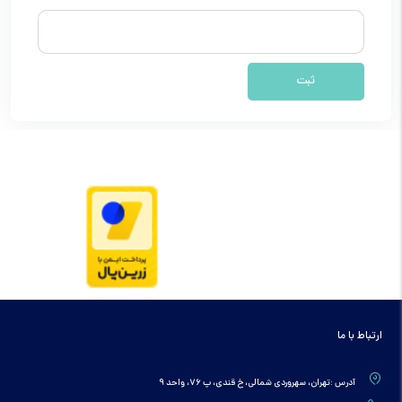
ارتباط با ما
آدرس :تهران، سهروردی شمالی، خ قندی، پ 76، واحد 9