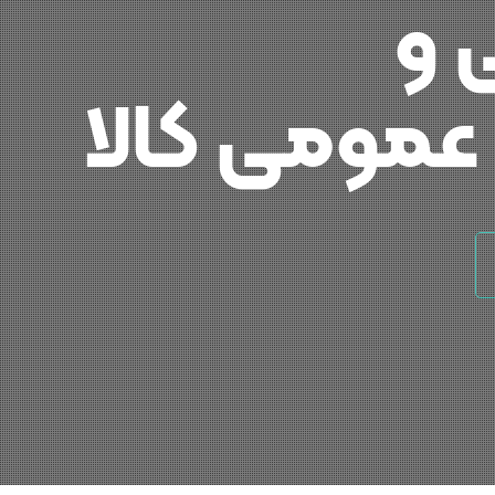
 و
 عمومی کالا