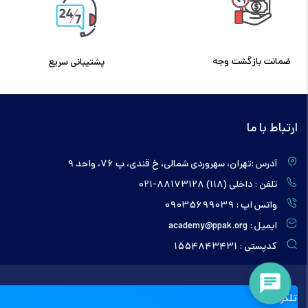
ضمانت بازگشت وجه
پشتیبانی سریع
ارتباط با ما
آدرس :تهران، سهروردی شمالی، خ قندی، پ 76، واحد 9
تلفن : داخلی (118) 88173128-021
واتس اپ : 09035699039
ایمیل : academy@ppak.org
کدپستی : 1554843431
تلگرام ما