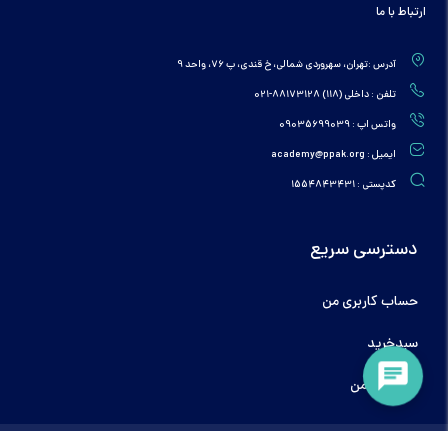
ارتباط با ما
آدرس :تهران، سهروردی شمالی، خ قندی، پ 76، واحد 9
تلفن : داخلی (118) 88173128-021
واتس اپ : 09035699039
ایمیل : academy@ppak.org
کدپستی : 1554843431
دسترسی سریع
حساب کاربری من
سبدخرید
دوره‌های من