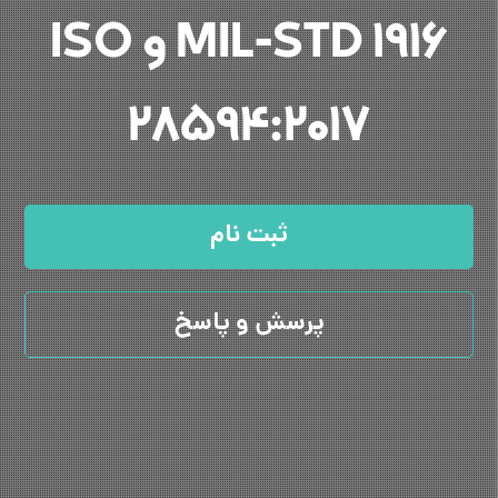
MIL-STD 1916 و ISO
28594:2017
ثبت نام
پرسش و پاسخ