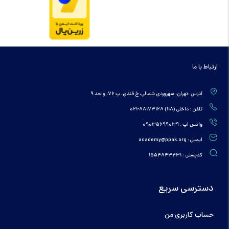
ارتباط با ما
آدرس :تهران، سهروردی شمالی، خ قندی، پ 76، واحد 9
تلفن : داخلی (118) 88173128-021
واتس اپ : 09035699039
ایمیل : academy@ppak.org
کدپستی : 1554843431
دسترسی سریع
حساب کاربری من